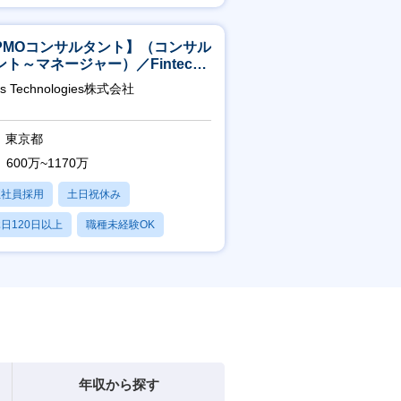
賞与あり
PMOコンサルタント】（コンサル
ント～マネージャー）／Fintech
域／設立5年弱で上場
as Technologies株式会社
東京都
600万~1170万
正社員採用
土日祝休み
日120日以上
職種未経験OK
産休・育休あり
年収から探す