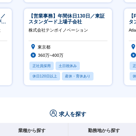
月残業20時間以内
し／
【営業事務】年間休日130日／東証
【
が身
スタンダード上場子会社
タ
領
社
株式会社テンポイノベーション
Atl
東京都
360万~400万
正社員採用
土日祝休み
休日120日以上
産休・育休あり
休
賞与あり
求人を探す
業種から探す
勤務地から探す