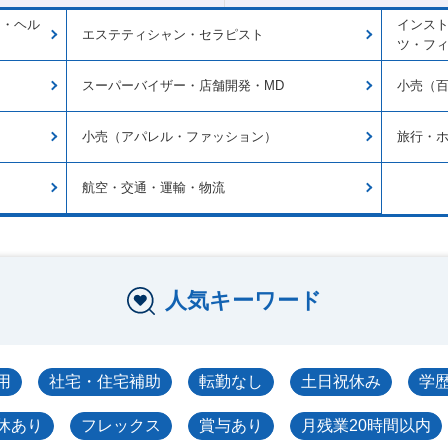
ン・ヘル
インス
エステティシャン・セラピスト
ツ・フ
スーパーバイザー・店舗開発・MD
小売（
小売（アパレル・ファッション）
旅行・
航空・交通・運輸・物流
人気キーワード
用
社宅・住宅補助
転勤なし
土日祝休み
学
休あり
フレックス
賞与あり
月残業20時間以内