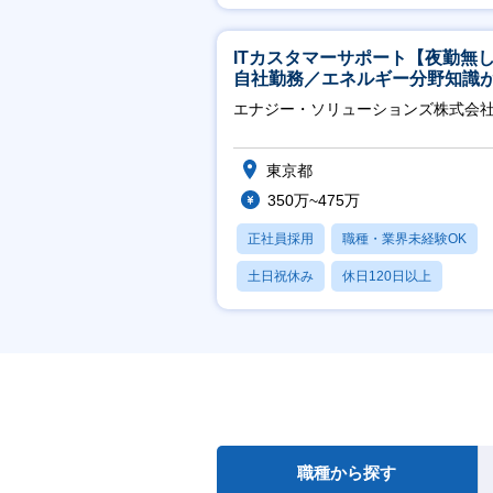
産休・育休あり
ITカスタマーサポート【夜勤無
自社勤務／エネルギー分野知識
につきます】
エナジー・ソリューションズ株式会
東京都
350万~475万
正社員採用
職種・業界未経験OK
土日祝休み
休日120日以上
産休・育休あり
職種から探す