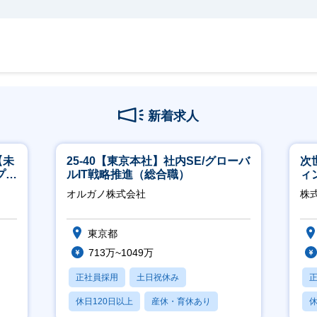
新着求人
【未
25-40【東京本社】社内SE/グローバ
次
プ／
ルIT戦略推進（総合職）
ィ
日
オルガノ株式会社
株
東京都
713万~1049万
正社員採用
土日祝休み
休日120日以上
産休・育休あり
休