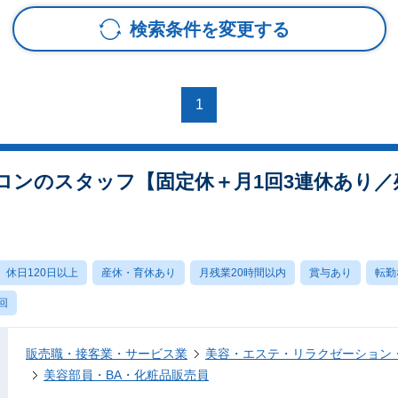
検索条件を変更する
1
ロンのスタッフ【固定休＋月1回3連休あり／残
休日120日以上
産休・育休あり
月残業20時間以内
賞与あり
転勤
回
販売職・接客業・サービス業
美容・エステ・リラクゼーション
美容部員・BA・化粧品販売員