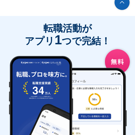
転職活動が
1
アプリ
つで完結！