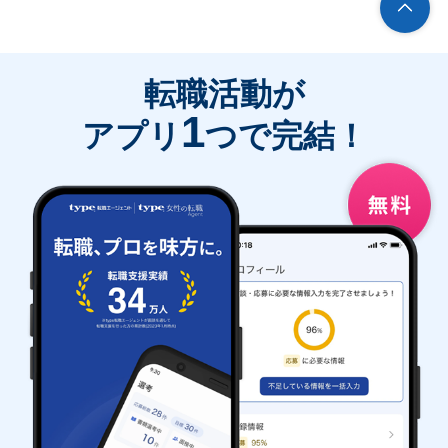
転職活動が
1
アプリ
つで完結！