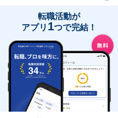
転職活動が
1
アプリ
つで完結！