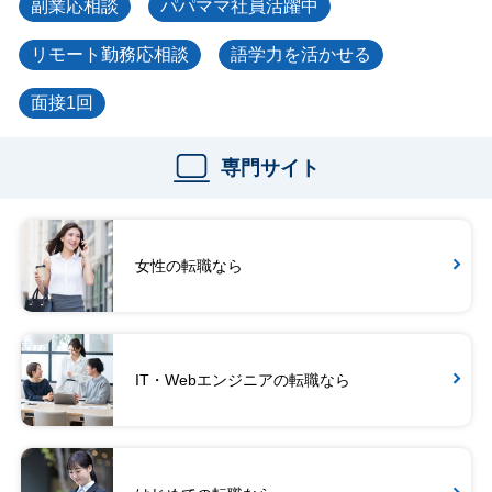
副業応相談
パパママ社員活躍中
リモート勤務応相談
語学力を活かせる
面接1回
専門サイト
女性の転職なら
IT・Webエンジニアの転職なら