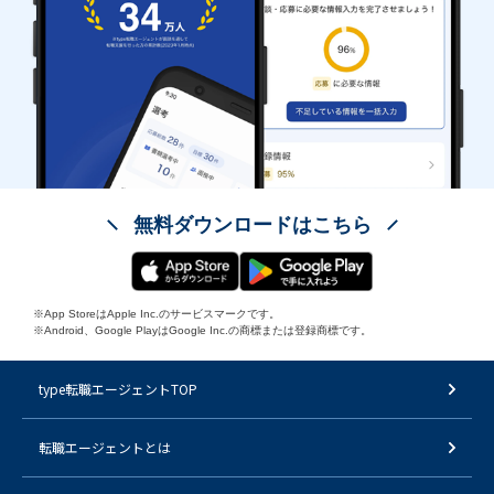
無料ダウンロードはこちら
※App StoreはApple Inc.のサービスマークです。
※Android、Google PlayはGoogle Inc.の商標または登録商標です。
type転職エージェントTOP
転職エージェントとは