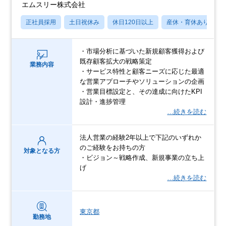
エムスリー株式会社
正社員採用
土日祝休み
休日120日以上
産休・育休あり
・市場分析に基づいた新規顧客獲得および
既存顧客拡大の戦略策定
業務内容
・サービス特性と顧客ニーズに応じた最適
な営業アプローチやソリューションの企画
・営業目標設定と、その達成に向けたKPI
設計・進捗管理
…続きを読む
法人営業の経験2年以上で下記のいずれか
のご経験をお持ちの方
対象となる方
・ビジョン～戦略作成、新規事業の立ち上
げ
…続きを読む
東京都
勤務地