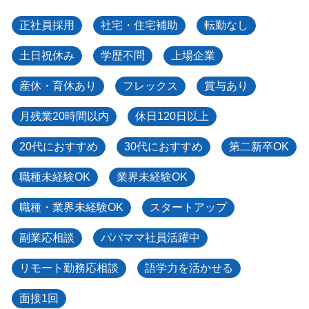
正社員採用
社宅・住宅補助
転勤なし
土日祝休み
学歴不問
上場企業
産休・育休あり
フレックス
賞与あり
月残業20時間以内
休日120日以上
20代におすすめ
30代におすすめ
第二新卒OK
職種未経験OK
業界未経験OK
職種・業界未経験OK
スタートアップ
副業応相談
パパママ社員活躍中
リモート勤務応相談
語学力を活かせる
面接1回