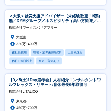
＜大阪＞就労支援アドバイザー【未経験歓迎！転勤
無／DYMグループ／ホスピタリティ高い方歓迎／土
日祝】
株式会社ワークスバリアフリー
大阪府
320万~400万
正社員採用
職種・業界未経験OK
土日祝休み
休日120日以上
産休・育休あり
【9／5(土)1Day選考会】人材紹介コンサルタント/フ
ルフレックス・リモート/育休最長6年取得可
株式会社LITALICO
東京都
450万~700万