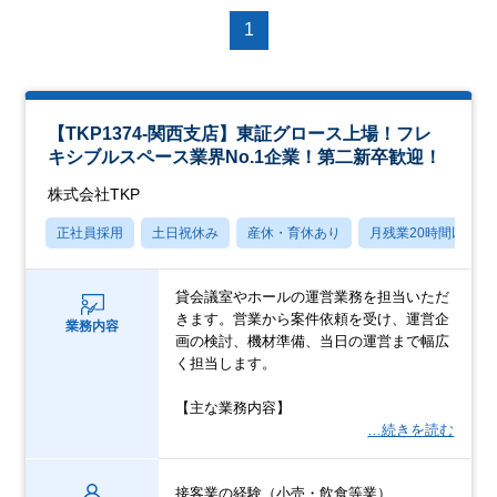
1
【TKP1374-関西支店】東証グロース上場！フレ
キシブルスペース業界No.1企業！第二新卒歓迎！
株式会社TKP
正社員採用
土日祝休み
産休・育休あり
月残業20時間以内
貸会議室やホールの運営業務を担当いただ
きます。営業から案件依頼を受け、運営企
業務内容
画の検討、機材準備、当日の運営まで幅広
く担当します。
【主な業務内容】
…続きを読む
接客業の経験（小売・飲食等業）