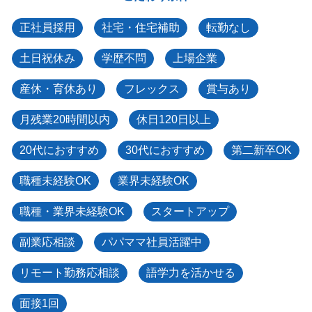
正社員採用
社宅・住宅補助
転勤なし
土日祝休み
学歴不問
上場企業
産休・育休あり
フレックス
賞与あり
月残業20時間以内
休日120日以上
20代におすすめ
30代におすすめ
第二新卒OK
職種未経験OK
業界未経験OK
職種・業界未経験OK
スタートアップ
副業応相談
パパママ社員活躍中
リモート勤務応相談
語学力を活かせる
面接1回