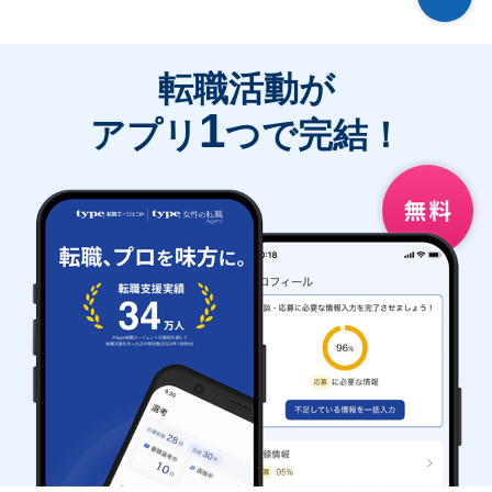
転職活動が
1
アプリ
つで完結！