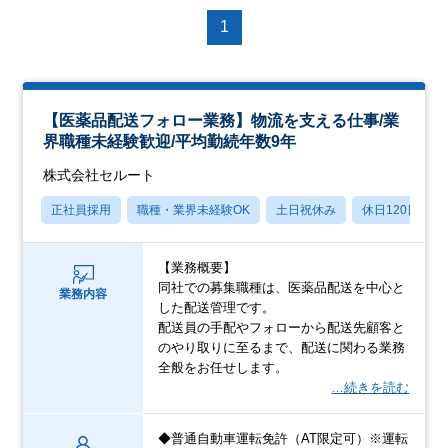
1
【医薬品配送フォロー業務】物流を支える仕事/業
界職種未経験歓迎/平均勤続年数9年
株式会社セルート
正社員採用
職種・業界未経験OK
土日祝休み
休日120日以上
【業務概要】
同社での募集職種は、医薬品配送を中心と
業務内容
した配送管理です。
配送員の手配やフォローから配送先顧客と
のやり取りに至るまで、配送に関わる業務
全般をお任せします。
…続きを読む
◆普通自動車運転免許（AT限定可）※運転