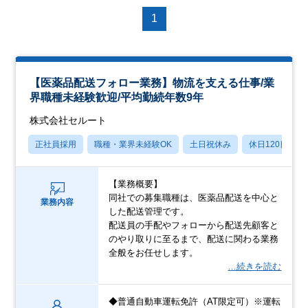
1
【医薬品配送フォロー業務】物流を支える仕事/業
界職種未経験歓迎/平均勤続年数9年
株式会社セルート
正社員採用
職種・業界未経験OK
土日祝休み
休日120日以上
【業務概要】
同社での募集職種は、医薬品配送を中心と
業務内容
した配送管理です。
配送員の手配やフォローから配送先顧客と
のやり取りに至るまで、配送に関わる業務
全般をお任せします。
…続きを読む
◆普通自動車運転免許（AT限定可）※運転