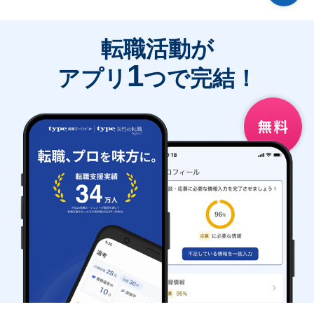
転職活動が
1
アプリ
つで完結！