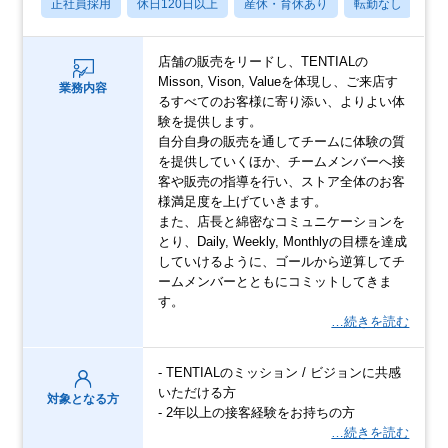
正社員採用
休日120日以上
産休・育休あり
転勤なし
学
店舗の販売をリードし、TENTIALの
Misson, Vison, Valueを体現し、ご来店す
業務内容
るすべてのお客様に寄り添い、よりよい体
験を提供します。
自分自身の販売を通してチームに体験の質
を提供していくほか、チームメンバーへ接
客や販売の指導を行い、ストア全体のお客
様満足度を上げていきます。
また、店長と綿密なコミュニケーションを
とり、Daily, Weekly, Monthlyの目標を達成
していけるように、ゴールから逆算してチ
ームメンバーとともにコミットしてきま
す。
…続きを読む
- TENTIALのミッション / ビジョンに共感
いただける方
対象となる方
- 2年以上の接客経験をお持ちの方
…続きを読む