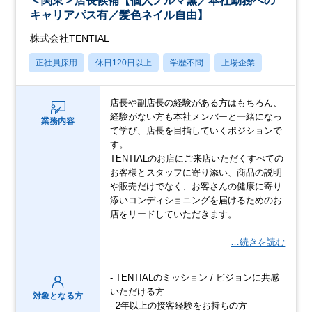
＜関東＞店長候補【個人ノルマ無／本社勤務への
キャリアパス有／髪色ネイル自由】
株式会社TENTIAL
正社員採用
休日120日以上
学歴不問
上場企業
店長や副店長の経験がある方はもちろん、
経験がない方も本社メンバーと一緒になっ
業務内容
て学び、店長を目指していくポジションで
す。
TENTIALのお店にご来店いただくすべての
お客様とスタッフに寄り添い、商品の説明
や販売だけでなく、お客さんの健康に寄り
添いコンディショニングを届けるためのお
店をリードしていただきます。
…続きを読む
- TENTIALのミッション / ビジョンに共感
いただける方
対象となる方
- 2年以上の接客経験をお持ちの方