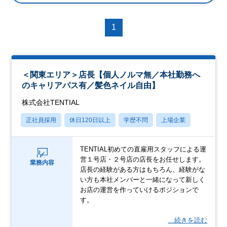
1
＜関東エリア＞店長【個人ノルマ無／本社勤務へ
のキャリアパス有／髪色ネイル自由】
株式会社TENTIAL
正社員採用
休日120日以上
学歴不問
上場企業
TENTIAL初めての直雇用スタッフによる運
営１号店・２号店の店長をお任せします。
業務内容
店長の経験がある方はもちろん、経験がな
い方も本社メンバーと一緒になって新しく
お店の運営を作っていけるポジションで
す。
…続きを読む