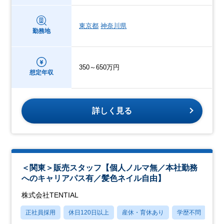
東京都
神奈川県
勤務地
350～650万円
想定年収
詳しく見る
＜関東＞販売スタッフ【個人ノルマ無／本社勤務
へのキャリアパス有／髪色ネイル自由】
株式会社TENTIAL
正社員採用
休日120日以上
産休・育休あり
学歴不問
上