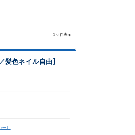
1-6 件表示
／髪色ネイル自由】
カー）