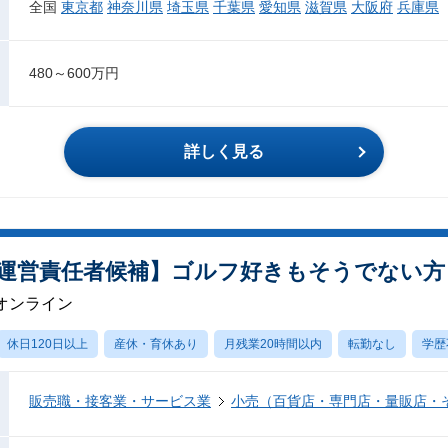
全国
東京都
神奈川県
埼玉県
千葉県
愛知県
滋賀県
大阪府
兵庫県
480～600万円
詳しく見る
運営責任者候補】ゴルフ好きもそうでない方も
オンライン
休日120日以上
産休・育休あり
月残業20時間以内
転勤なし
学歴
販売職・接客業・サービス業
小売（百貨店・専門店・量販店・