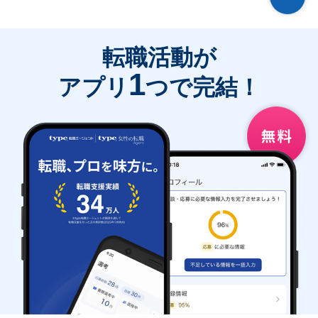
転職活動が
1
アプリ
つで完結！