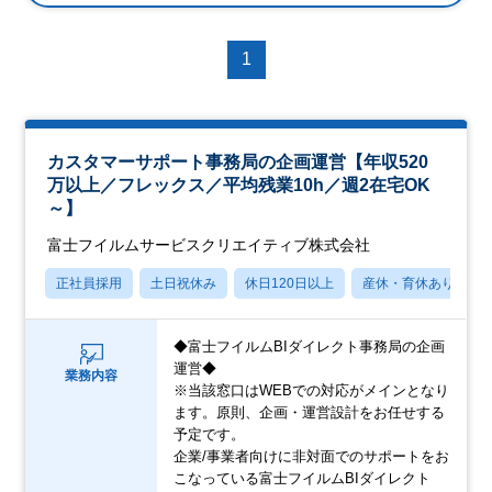
1
カスタマーサポート事務局の企画運営【年収520
万以上／フレックス／平均残業10h／週2在宅OK
～】
富士フイルムサービスクリエイティブ株式会社
正社員採用
土日祝休み
休日120日以上
産休・育休あり
◆富士フイルムBIダイレクト事務局の企画
運営◆
業務内容
※当該窓口はWEBでの対応がメインとなり
ます。原則、企画・運営設計をお任せする
予定です。
企業/事業者向けに非対面でのサポートをお
こなっている富士フイルムBIダイレクト