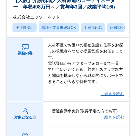
【大阪】介護領域／人材派遣のコーディネータ
ー 年収408万円～／賞与年3回／残業平均16h
株式会社ニッソーネット
正社員採用
職種・業界未経験OK
土日祝休み
休日120日以上
人材不足でお困りの福祉施設と仕事をお探
しの求職者をつなぐ提案営業をお任せしま
業務内容
す。
電話登録からアフターフォローまで一貫し
て担当いただくため、顧客とスタッフ双方
と関係を構築しながら継続的にサポートで
きることが大きな特長です。
…続きを読む
・普通自動車免許(取得予定の方でも可)
…続きを読む
対象となる方