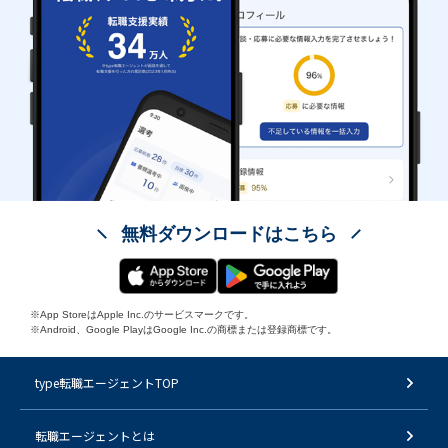
無料ダウンロードはこちら
※App StoreはApple Inc.のサービスマークです。
※Android、Google PlayはGoogle Inc.の商標または登録商標です。
type転職エージェントTOP
転職エージェントとは