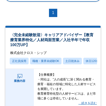
1
〈完全未経験歓迎〉キャリアアドバイザー【教育
療育業界特化／人材両面営業／入社半年で年収
100万UP】
株式会社クロス・シップ
正社員採用
職種・業界未経験OK
土日祝休み
休日120日以上
【仕事概要】
・同社は、“人の成長”に深く関わる教育・
業務内容
療育・福祉の領域に特化した人材サービス
を展開しています。
教育療育特化型の人材サービスは、まだ市
場に多くは存在していません。
…続きを読む