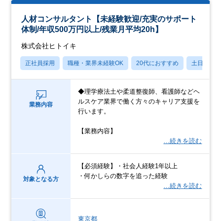
人材コンサルタント【未経験歓迎/充実のサポート
体制/年収500万円以上/残業月平均20h】
株式会社ヒトイキ
正社員採用
職種・業界未経験OK
20代におすすめ
土日祝休
◆理学療法土や柔道整復師、看護師などヘ
ルスケア業界で働く方々のキャリア支援を
業務内容
行います。
【業務内容】
…続きを読む
【必須経験】・社会人経験1年以上
・何かしらの数字を追った経験
対象となる方
…続きを読む
東京都