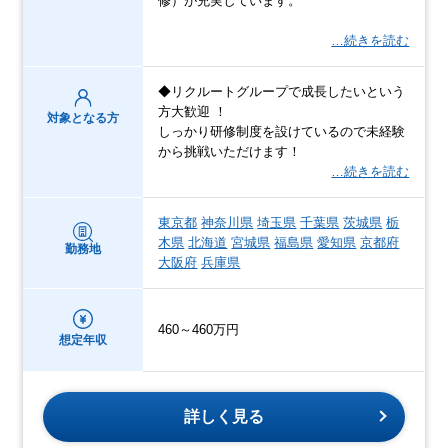
修）が充実しています。
…続きを読む
◆リクルートグループで成長したいという
方大歓迎 ！
対象となる方
しっかり研修制度を設けているので未経験
から挑戦いただけます！
…続きを読む
東京都
神奈川県
埼玉県
千葉県
茨城県
栃
木県
北海道
宮城県
福島県
愛知県
京都府
勤務地
大阪府
兵庫県
460～460万円
想定年収
詳しく見る