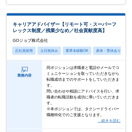
キャリアアドバイザー【リモート可・スーパーフ
レックス制度／残業少なめ／社会貢献度高】
GOジョブ株式会社
正社員採用
土日祝休み
業界未経験OK
産休・育休あり
月
同ポジションは求職者と電話やメールでコ
ミュニケーションを取っていただきながら
業務内容
転職成功までのサポートをしていただきま
す。
問い合わせや相談にアドバイスを行い、求
職者の転職活動を成功に導いていただきま
す。
※本ポジションでは、タクシードライバー
職種特化でのご支援となります。
…続きを読む