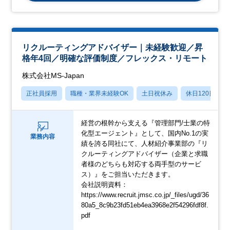
リクルーティングアドバイザー｜未経験歓迎／昇
格年4回／明確な評価制度／フレックス・リモート
株式会社MS-Japan
正社員採用
職種・業界未経験OK
土日祝休み
休日120日以上
経営の根幹から支える『管理部門/士業の特
化型エージェント』として、国内No.1の実
業務内容
績を誇る同社にて、人材紹介事業部の『リ
クルーティングアドバイザー（企業と求職
者様のどちらも対応する両手型のサービ
ス）』をご担当いただきます。
会社説明資料：
https://www.recruit.jmsc.co.jp/_files/ugd/36
80a5_8c9b23fd51eb4ea3968e2f54296fdf8f.
pdf