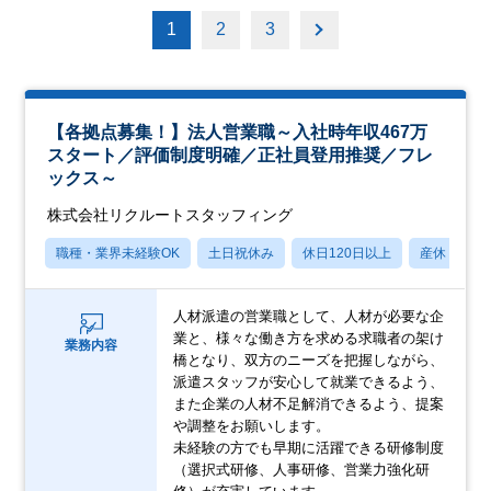
1
2
3
【各拠点募集！】法人営業職～入社時年収467万
スタート／評価制度明確／正社員登用推奨／フレ
ックス～
株式会社リクルートスタッフィング
職種・業界未経験OK
土日祝休み
休日120日以上
産休・育休
人材派遣の営業職として、人材が必要な企
業と、様々な働き方を求める求職者の架け
業務内容
橋となり、双方のニーズを把握しながら、
派遣スタッフが安心して就業できるよう、
また企業の人材不足解消できるよう、提案
や調整をお願いします。
未経験の方でも早期に活躍できる研修制度
（選択式研修、人事研修、営業力強化研