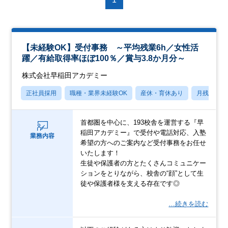
【未経験OK】受付事務 ～平均残業6h／女性活
躍／有給取得率ほぼ100％／賞与3.8か月分～
株式会社早稲田アカデミー
正社員採用
職種・業界未経験OK
産休・育休あり
月残業20
首都圏を中心に、193校舎を運営する『早
稲田アカデミー』で受付や電話対応、入塾
業務内容
希望の方へのご案内など受付事務をお任せ
いたします！
生徒や保護者の方とたくさんコミュニケー
ションをとりながら、校舎の“顔”として生
徒や保護者様を支える存在です◎
…続きを読む