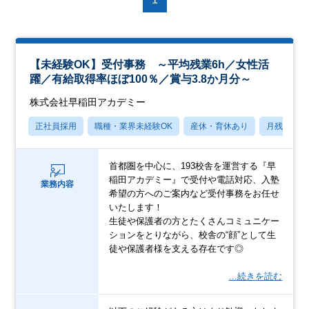
【未経験OK】受付事務 ～平均残業6h／女性活
躍／有給取得率ほぼ100％／賞与3.8か月分～
株式会社早稲田アカデミー
正社員採用
職種・業界未経験OK
産休・育休あり
月残業20
首都圏を中心に、193校舎を運営する『早
稲田アカデミー』で受付や電話対応、入塾
業務内容
希望の方へのご案内など受付事務をお任せ
いたします！
生徒や保護者の方とたくさんコミュニケー
ションをとりながら、校舎の“顔”として生
徒や保護者様を支える存在です◎
…続きを読む