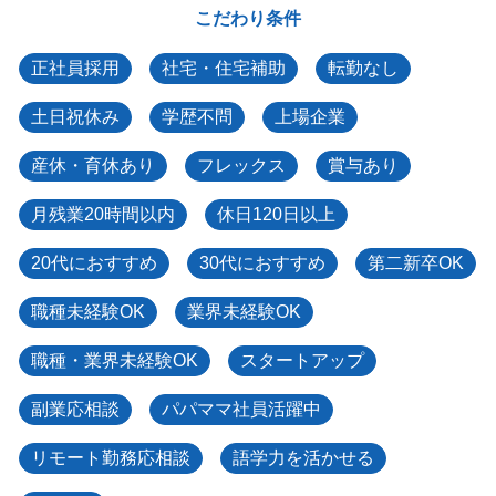
こだわり条件
正社員採用
社宅・住宅補助
転勤なし
土日祝休み
学歴不問
上場企業
産休・育休あり
フレックス
賞与あり
月残業20時間以内
休日120日以上
20代におすすめ
30代におすすめ
第二新卒OK
職種未経験OK
業界未経験OK
職種・業界未経験OK
スタートアップ
副業応相談
パパママ社員活躍中
リモート勤務応相談
語学力を活かせる