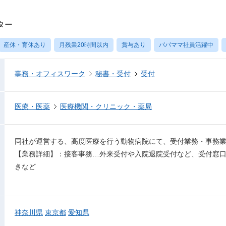
ター
産休・育休あり
月残業20時間以内
賞与あり
パパママ社員活躍中
事務・オフィスワーク
秘書・受付
受付
医療・医薬
医療機関・クリニック・薬局
同社が運営する、高度医療を行う動物病院にて、受付業務・事務
【業務詳細】：接客事務…外来受付や入院退院受付など、受付窓
きなど
神奈川県
東京都
愛知県