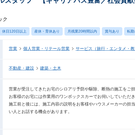
ルスタッフ 【キャリアパス豊富／社会貢献
ック
休日120日以上
産休・育休あり
月残業20時間以内
賞与あり
転勤
営業
個人営業・リテール営業
サービス（旅行・エンタメ・教
不動産・建設
建築・土木
営業が受注してきたお宅のシロアリ予防や駆除、断熱の施工をご
お客様のお宅には作業用のワンボックスカーでお伺いしていただき
施工前と後には、施工内容の説明をお客様やハウスメーカーの担
い人とお話する機会があります。