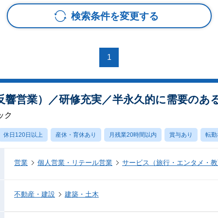
検索条件を変更する
1
反響営業）／研修充実／半永久的に需要のあ
ック
休日120日以上
産休・育休あり
月残業20時間以内
賞与あり
転勤
営業
個人営業・リテール営業
サービス（旅行・エンタメ・教
不動産・建設
建築・土木