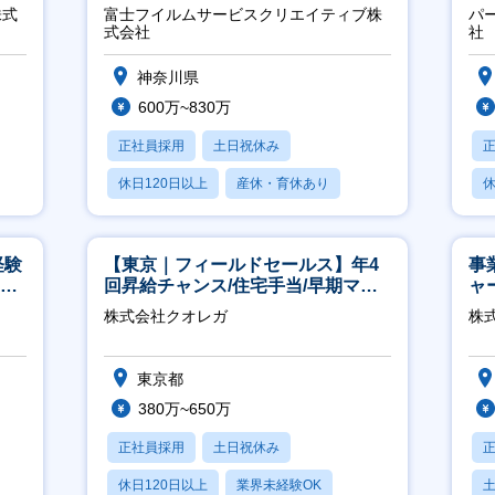
2OK／業務改善～
／
株式
富士フイルムサービスクリエイティブ株
パ
式会社
社
神奈川県
600万~830万
正社員採用
土日祝休み
休日120日以上
産休・育休あり
休
月残業20時間以内
月
経験
【東京｜フィールドセールス】年4
事
00
回昇給チャンス/住宅手当/早期マネ
ャ
ジメント機会あり！
株式会社クオレガ
株
東京都
380万~650万
正社員採用
土日祝休み
休日120日以上
業界未経験OK