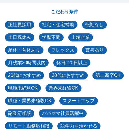
こだわり条件
正社員採用
社宅・住宅補助
転勤なし
土日祝休み
学歴不問
上場企業
産休・育休あり
フレックス
賞与あり
月残業20時間以内
休日120日以上
20代におすすめ
30代におすすめ
第二新卒OK
職種未経験OK
業界未経験OK
職種・業界未経験OK
スタートアップ
副業応相談
パパママ社員活躍中
リモート勤務応相談
語学力を活かせる