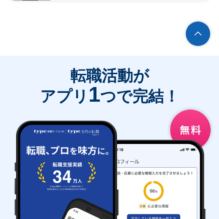
転職活動が
1
アプリ
つで完結！