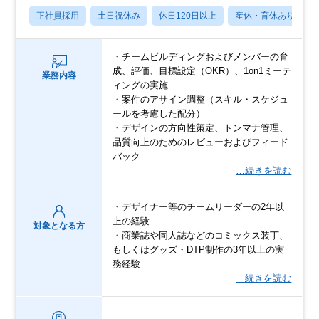
正社員採用
土日祝休み
休日120日以上
産休・育休あり
・チームビルディングおよびメンバーの育
成、評価、目標設定（OKR）、1on1ミーテ
業務内容
ィングの実施
・案件のアサイン調整（スキル・スケジュ
ールを考慮した配分）
・デザインの方向性策定、トンマナ管理、
品質向上のためのレビューおよびフィード
バック
…続きを読む
・デザイナー等のチームリーダーの2年以
上の経験
対象となる方
・商業誌や同人誌などのコミックス装丁、
もしくはグッズ・DTP制作の3年以上の実
務経験
…続きを読む