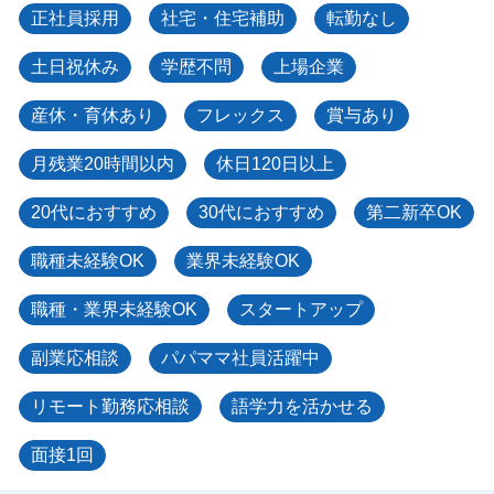
正社員採用
社宅・住宅補助
転勤なし
土日祝休み
学歴不問
上場企業
産休・育休あり
フレックス
賞与あり
月残業20時間以内
休日120日以上
20代におすすめ
30代におすすめ
第二新卒OK
職種未経験OK
業界未経験OK
職種・業界未経験OK
スタートアップ
副業応相談
パパママ社員活躍中
リモート勤務応相談
語学力を活かせる
面接1回