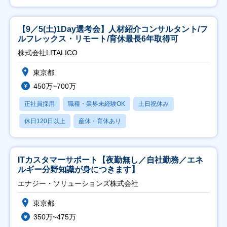
【9／5(土)1Day選考会】人材紹介コンサルタント/フ
ルフレックス・リモート/育休最長6年取得可
株式会社LITALICO
東京都
450万~700万
正社員採用
職種・業界未経験OK
土日祝休み
休日120日以上
産休・育休あり
ITカスタマーサポート【夜勤無し／自社勤務／エネ
ルギー分野知識が身につきます】
エナジー・ソリューションズ株式会社
東京都
350万~475万