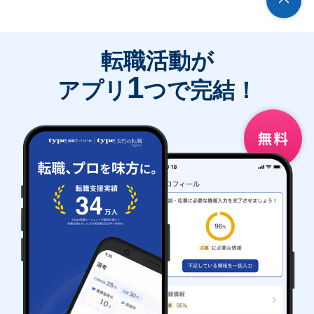
転職活動が
1
アプリ
つで完結！