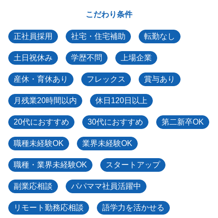
こだわり条件
正社員採用
社宅・住宅補助
転勤なし
土日祝休み
学歴不問
上場企業
産休・育休あり
フレックス
賞与あり
月残業20時間以内
休日120日以上
20代におすすめ
30代におすすめ
第二新卒OK
職種未経験OK
業界未経験OK
職種・業界未経験OK
スタートアップ
副業応相談
パパママ社員活躍中
リモート勤務応相談
語学力を活かせる