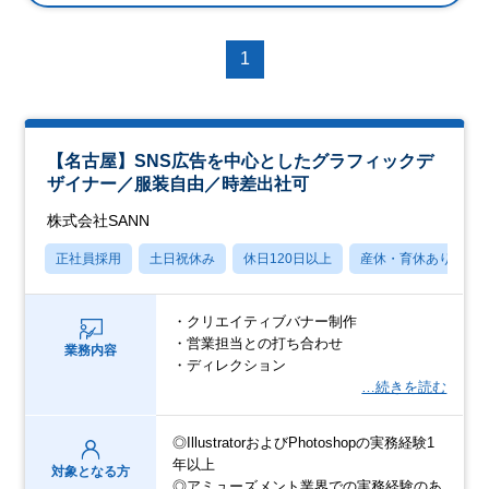
1
【名古屋】SNS広告を中心としたグラフィックデ
ザイナー／服装自由／時差出社可
株式会社SANN
正社員採用
土日祝休み
休日120日以上
産休・育休あり
・クリエイティブバナー制作
・営業担当との打ち合わせ
業務内容
・ディレクション
…続きを読む
◎IllustratorおよびPhotoshopの実務経験1
年以上
対象となる方
◎アミューズメント業界での実務経験のあ