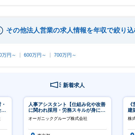
その他法人営業の求人情報を年収で絞り込
00万円～
600万円～
700万円～
新着求人
材・
人事アシスタント【仕組み化や改善
《
企業
に関われ採用・労務スキルが身につ
建
く環境／年商120億円超の事業会
│
社
オーガニックグループ株式会社
株式
社】