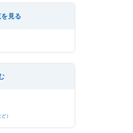
覧を見る
む
など）