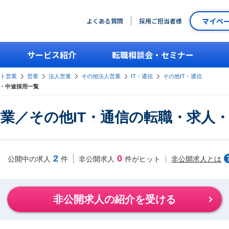
マイペ
よくある質問
採用ご担当者様
サービス紹介
転職相談会・セミナー
ント営業
営業
法人営業
その他法人営業
IT・通信
その他IT・通信
人・中途採用一覧
業／その他IT・通信の転職・求人
2
0
非公開求人とは
公開中の求人
件
非公開求人
件がヒット
非公開求人の紹介を受ける