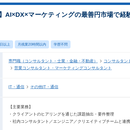
】AI×DX×マーケティングの最善円市場で
0日以上
月残業20時間以内
学歴不問
専門職（コンサルタント・士業・金融・不動産）
コンサルタン
営業コンサルタント・マーケティングコンサルタント
IT・通信
その他IT・通信
【主要業務】
・クライアントのヒアリングを通じた課題抽出・要件整理
・社内コンサルタント／エンジニア／クリエイティブチームと連