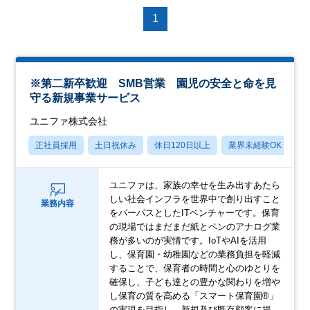
1
※第二新卒歓迎 SMB営業 園児の安全と命を見
守る新規事業サービス
ユニファ株式会社
正社員採用
土日祝休み
休日120日以上
業界未経験OK
月
ユニファは、家族の幸せを生み出すあたら
しい社会インフラを世界中で創り出すこと
業務内容
をパーパスとしたITベンチャーです。保育
の現場ではまだまだ紙とペンのアナログ業
務が多いのが実情です。IoTやAIを活用
し、保育園・幼稚園などの業務負担を軽減
することで、保育者の時間と心のゆとりを
確保し、子ども達との豊かな関わりを増や
し保育の質を高める「スマート保育園®」
の実現を目指し、新規及び既存顧客に提