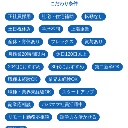
こだわり条件
正社員採用
社宅・住宅補助
転勤なし
土日祝休み
学歴不問
上場企業
産休・育休あり
フレックス
賞与あり
月残業20時間以内
休日120日以上
20代におすすめ
30代におすすめ
第二新卒OK
職種未経験OK
業界未経験OK
職種・業界未経験OK
スタートアップ
副業応相談
パパママ社員活躍中
リモート勤務応相談
語学力を活かせる