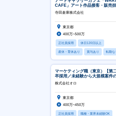
アートギャラリーカフェ「WHA
CAFE」アート作品接客・販売
※アート領域未経験可
寺田倉庫株式会社
東京都
400万~500万
正社員採用
休日120日以上
産休・育休あり
賞与あり
転勤な
マーケティング職（東京）【第
卒採用／未経験から大規模案件
ーケティングが経験できる／研
株式会社オロ
実】
東京都
400万~450万
正社員採用
職種・業界未経験OK