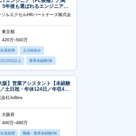
ICTエンジニア（PL候補）／関
】5年後も選ばれるエンジニアへ
チーム運営・体制構築
ーソルエクセルHRパートナーズ株式会
東京都
420万~560万
正社員採用
土日祝休み
日120日以上
業界未経験OK
残業20時間以内
大阪】営業アシスタント【未経験
K／土日祝・年休124日／年収400
～／転勤なし】
会社JoBins
大阪府
400万~480万
正社員採用
職種・業界未経験OK