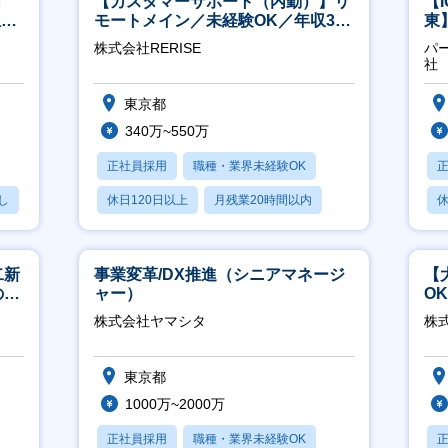
T
【カスタマーサポート（内勤）】リ
【
担当
モートメイン／未経験OK／年収340
東
万～／年間休日125日
／
株式会社RERISE
パ
社
東京都
340万~550万
正社員採用
職種・業界未経験OK
し
休日120日以上
月残業20時間以内
休
賞与あり
月
二新
事業変革/DX推進（シニアマネージ
【
のマ
ャー）
O
修充
万
株式会社ヤマシタ
株式
東京都
1000万~2000万
正社員採用
職種・業界未経験OK