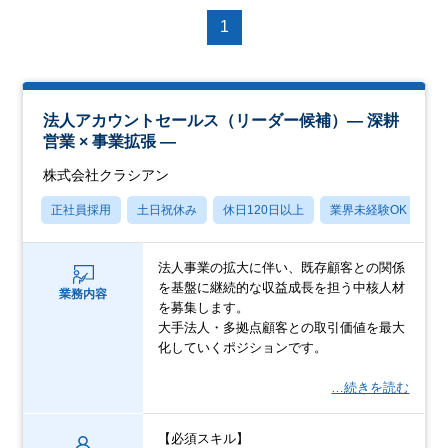
1
法人アカウントセールス（リーダー候補）― 深耕
営業 × 事業拡張 ―
株式会社クラシアン
正社員採用
土日祝休み
休日120日以上
業界未経験OK
賞
法人事業の拡大に伴い、既存顧客との関係
を基盤に継続的な収益成長を担う中核人材
業務内容
を募集します。
大手法人・多拠点顧客との取引価値を最大
化していくポジションです。
…続きを読む
【必須スキル】