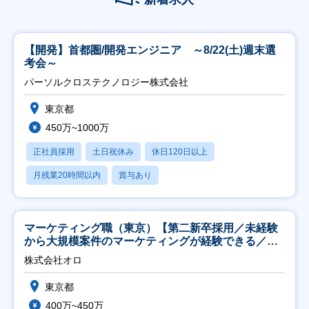
【開発】首都圏/開発エンジニア ～8/22(土)週末選
考会～
パーソルクロステクノロジー株式会社
東京都
450万~1000万
正社員採用
土日祝休み
休日120日以上
月残業20時間以内
賞与あり
マーケティング職（東京）【第二新卒採用／未経験
から大規模案件のマーケティングが経験できる／研
修充実】
株式会社オロ
東京都
400万~450万