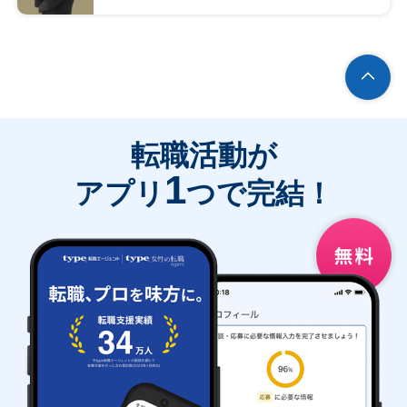
転職活動が
1
アプリ
つで完結！