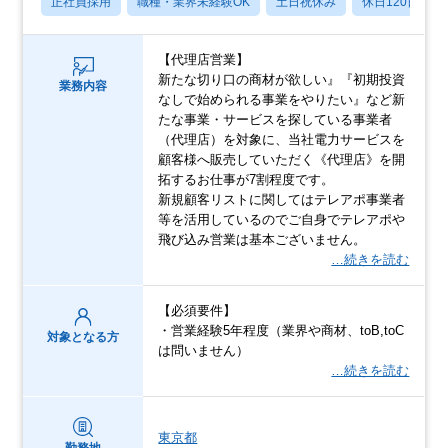
正社員採用
職種・業界未経験OK
土日祝休み
休日120日以上
【代理店営業】
新たな切り口の商材が欲しい』『初期投資
業務内容
なしで始められる事業をやりたい』など新
たな事業・サービスを探している事業者
（代理店）を対象に、当社電力サービスを
顧客様へ販売していただく《代理店》を開
拓するお仕事が7割程度です。
新規顧客リストに関してはテレアポ事業者
等を活用しているのでご自身でテレアポや
飛び込み営業は基本ございません。
…続きを読む
【必須要件】
・営業経験5年程度（業界や商材、toB,toC
対象となる方
は問いません）
…続きを読む
東京都