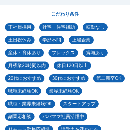
こだわり条件
正社員採用
社宅・住宅補助
転勤なし
土日祝休み
学歴不問
上場企業
産休・育休あり
フレックス
賞与あり
月残業20時間以内
休日120日以上
20代におすすめ
30代におすすめ
第二新卒OK
職種未経験OK
業界未経験OK
職種・業界未経験OK
スタートアップ
副業応相談
パパママ社員活躍中
リモート勤務応相談
語学力を活かせる