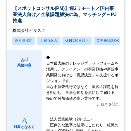
【スポットコンサル(PM)】週2リモート／国内事
業法人向け／企業課題解決の為、マッチング～PJ
推進
株式会社ビザスク
正社員採用
土日祝休み
休日120日以上
業界未経験OK
産
◆
日本最大級のナレッジプラットフォームを
業務内容
活用し、クライアントの事業戦略や新規事
業開発における「意思決定」を支援するポ
ジションです。
単なる調査代行ではなく、顧客の課題を解
き明かし、最適な知見を形にして届ける、
極めて付加価値の高い業務です。
…続きを読む
・法人営業経験（2年以上）
・圧倒的な数字と結果にこだわり、組織の
対象となる方
売上・KPI達成に貢献してきた方