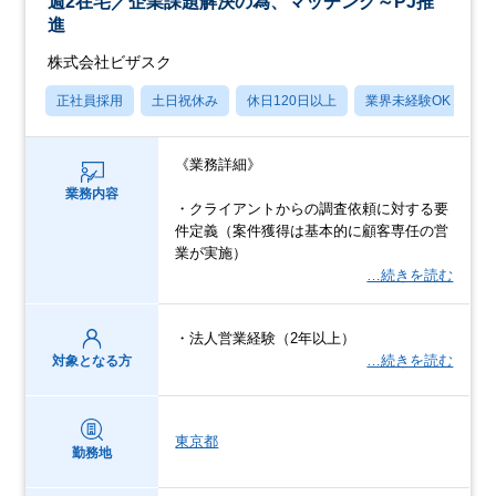
週2在宅／企業課題解決の為、マッチング～PJ推
進
株式会社ビザスク
正社員採用
土日祝休み
休日120日以上
業界未経験OK
産
《業務詳細》
業務内容
・クライアントからの調査依頼に対する要
件定義（案件獲得は基本的に顧客専任の営
業が実施）
…続きを読む
・法人営業経験（2年以上）
…続きを読む
対象となる方
東京都
勤務地