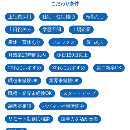
こだわり条件
正社員採用
社宅・住宅補助
転勤なし
土日祝休み
学歴不問
上場企業
産休・育休あり
フレックス
賞与あり
月残業20時間以内
休日120日以上
20代におすすめ
30代におすすめ
第二新卒OK
職種未経験OK
業界未経験OK
職種・業界未経験OK
スタートアップ
副業応相談
パパママ社員活躍中
リモート勤務応相談
語学力を活かせる