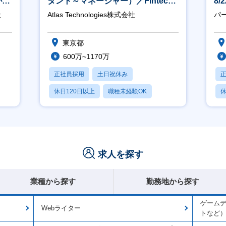
が身
タント～マネージャー）／Fintech
8
領域／設立5年弱で上場
社
Atlas Technologies株式会社
パ
東京都
600万~1170万
正社員採用
土日祝休み
休日120日以上
職種未経験OK
休
産休・育休あり
求人を探す
業種から探す
勤務地から探す
ゲームデ
Webライター
トなど