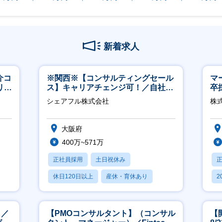
新着求人
介コ
※関西※【コンサルティングセール
マ
リモ
ス】キャリアチェンジ可！／自社サ
卒
ービス『シェアフル』の営業
ー
シェアフル株式会社
株
実
大阪府
400万~571万
正社員採用
土日祝休み
休日120日以上
産休・育休あり
2
賞与あり
休
し／
【PMOコンサルタント】（コンサル
【