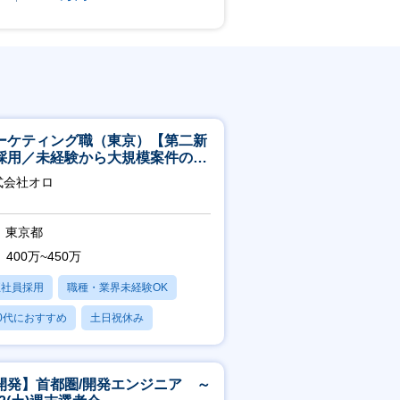
ーケティング職（東京）【第二新
採用／未経験から大規模案件のマ
ケティングが経験できる／研修充
式会社オロ
】
東京都
400万~450万
正社員採用
職種・業界未経験OK
0代におすすめ
土日祝休み
日120日以上
開発】首都圏/開発エンジニア ～