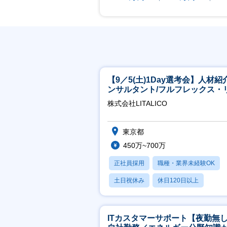
【9／5(土)1Day選考会】人材紹
ンサルタント/フルフレックス・
ート/育休最長6年取得可
株式会社LITALICO
東京都
450万~700万
正社員採用
職種・業界未経験OK
土日祝休み
休日120日以上
産休・育休あり
ITカスタマーサポート【夜勤無