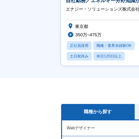
自社勤務／エネルギー分野知識
につきます】
エナジー・ソリューションズ株式会
東京都
350万~475万
正社員採用
職種・業界未経験OK
土日祝休み
休日120日以上
産休・育休あり
職種から探す
Webデザイナー