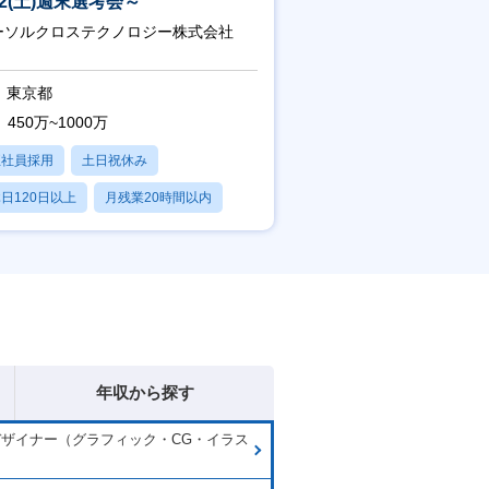
/22(土)週末選考会～
ーソルクロステクノロジー株式会社
東京都
450万~1000万
正社員採用
土日祝休み
日120日以上
月残業20時間以内
賞与あり
年収から探す
ザイナー（グラフィック・CG・イラス
）