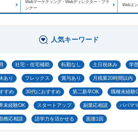
Webマーケティング・Webディレクター・プラ
Webエ
ンナー
人気キーワード
用
社宅・住宅補助
転勤なし
土日祝休み
学
休あり
フレックス
賞与あり
月残業20時間以内
おすすめ
30代におすすめ
第二新卒OK
職種未経験
界未経験OK
スタートアップ
副業応相談
パパマ
勤務応相談
語学力を活かせる
面接1回