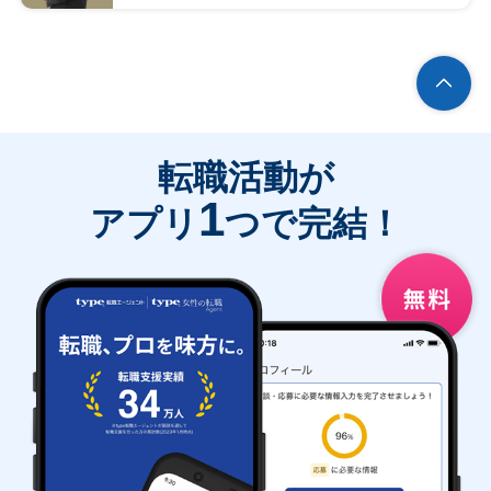
転職活動が
1
アプリ
つで完結！