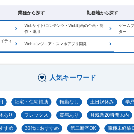
業種から探す
勤務地から探す
Webサイト/コンテンツ・Web動画の企画・制
ゲーム
作・運用
ター
エイティ
Webエンジニア・スマホアプリ開発
人気キーワード
用
社宅・住宅補助
転勤なし
土日祝休み
学
休あり
フレックス
賞与あり
月残業20時間以内
おすすめ
30代におすすめ
第二新卒OK
職種未経験