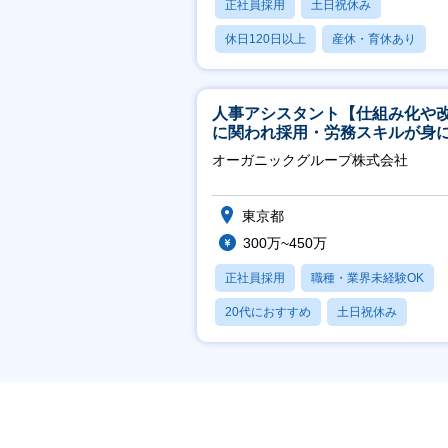
正社員採用
土日祝休み
休日120日以上
産休・育休あり
転勤なし
人事アシスタント【仕組み化や
に関われ採用・労務スキルが身
く環境／年商120億円超の事業会
オーガニックグループ株式会社
社】
東京都
300万~450万
正社員採用
職種・業界未経験OK
20代におすすめ
土日祝休み
休日120日以上