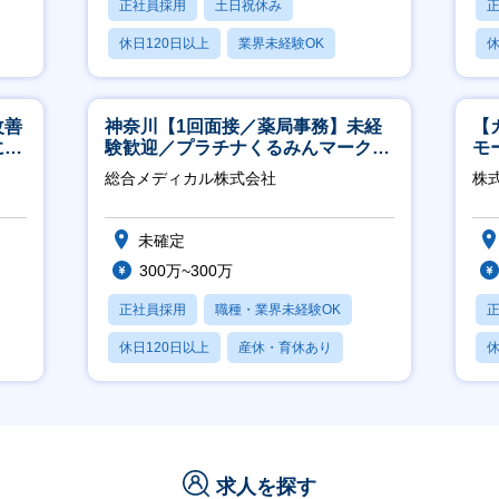
正社員採用
土日祝休み
休日120日以上
業界未経験OK
休
産休・育休あり
改善
神奈川【1回面接／薬局事務】未経
【
につ
験歓迎／プラチナくるみんマーク取
モ
得／月平均残業13h／年休126日
万
総合メディカル株式会社
株式
未確定
300万~300万
正社員採用
職種・業界未経験OK
休日120日以上
産休・育休あり
休
月残業20時間以内
求人を探す