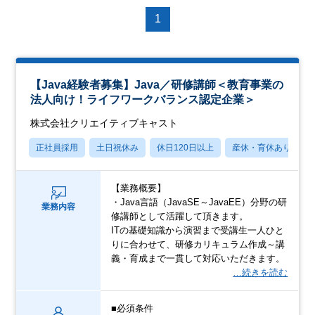
1
【Java経験者募集】Java／研修講師＜教育事業の
法人向け！ライフワークバランス認定企業＞
株式会社クリエイティブキャスト
正社員採用
土日祝休み
休日120日以上
産休・育休あり
【業務概要】
・Java言語（JavaSE～JavaEE）分野の研
業務内容
修講師として活躍して頂きます。
ITの基礎知識から演習まで受講生一人ひと
りに合わせて、研修カリキュラム作成～講
義・育成まで一貫して対応いただきます。
…続きを読む
■必須条件