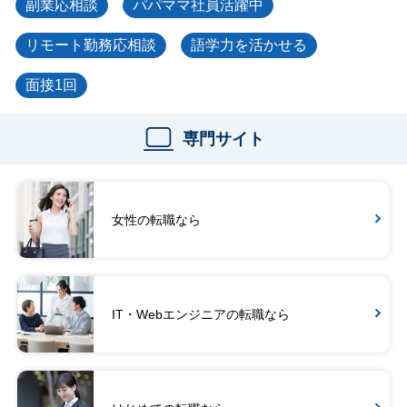
副業応相談
パパママ社員活躍中
リモート勤務応相談
語学力を活かせる
面接1回
専門サイト
女性の転職なら
IT・Webエンジニアの転職なら