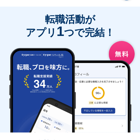
転職活動が
1
アプリ
つで完結！