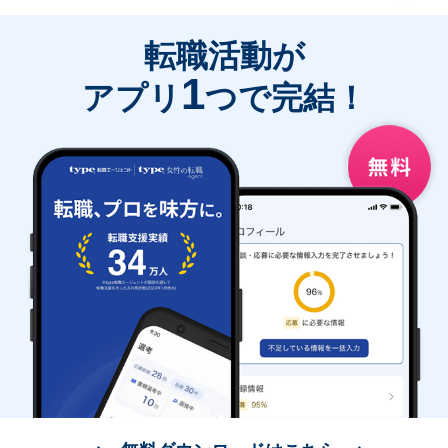
転職活動が
1
アプリ
つで完結！