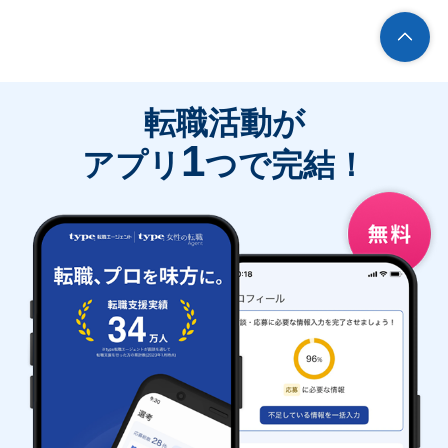
転職活動が
1
アプリ
つで完結！