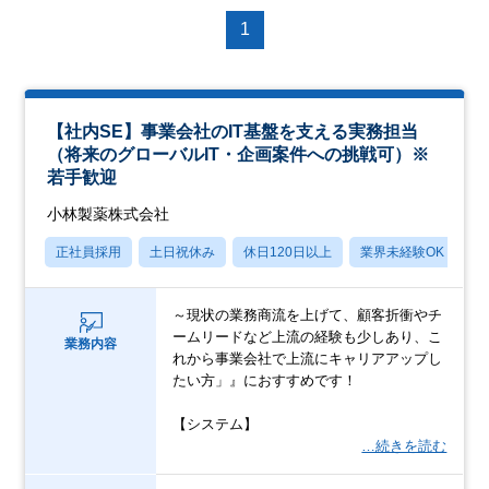
1
【社内SE】事業会社のIT基盤を支える実務担当
（将来のグローバルIT・企画案件への挑戦可）※
若手歓迎
小林製薬株式会社
正社員採用
土日祝休み
休日120日以上
業界未経験OK
月
～現状の業務商流を上げて、顧客折衝やチ
ームリードなど上流の経験も少しあり、こ
業務内容
れから事業会社で上流にキャリアアップし
たい方」』におすすめです！
【システム】
…続きを読む