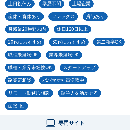
土日祝休み
学歴不問
上場企業
産休・育休あり
フレックス
賞与あり
月残業20時間以内
休日120日以上
20代におすすめ
30代におすすめ
第二新卒OK
職種未経験OK
業界未経験OK
職種・業界未経験OK
スタートアップ
副業応相談
パパママ社員活躍中
リモート勤務応相談
語学力を活かせる
面接1回
専門サイト