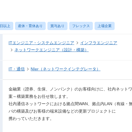
0日以上
産休・育休あり
賞与あり
フレックス
上場企業
ITエンジニア・システムエンジニア
インフラエンジニア
ネットワークエンジニア（設計・構築）
IT・通信
NIer（ネットワークインテグレータ）
金融業（證券、生保、ノンバンク）のお客様向けに、社内ネット
案～構築業務をお任せ致します。
社内通信ネットワークにおける拠点間WAN、拠点内LAN（有線・
バの構築及びお客様の端末設備などの更新プロジェクトに
携わっていただきます。