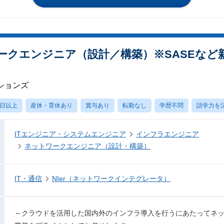
ークエンジニア（設計／構築）※SASEなど
ションズ
0日以上
産休・育休あり
賞与あり
転勤なし
学歴不問
語学力を
ITエンジニア・システムエンジニア
インフラエンジニア
ネットワークエンジニア（設計・構築）
IT・通信
NIer（ネットワークインテグレータ）
～クラウドを活用した国内外のインフラ導入を行うにあたってネ