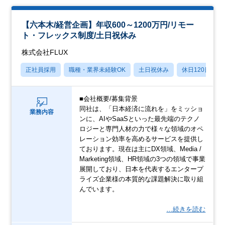
【六本木/経営企画】年収600～1200万円/リモー
ト・フレックス制度/土日祝休み
株式会社FLUX
正社員採用
職種・業界未経験OK
土日祝休み
休日120日以上
■会社概要/募集背景
同社は、「日本経済に流れを」をミッショ
業務内容
ンに、AIやSaaSといった最先端のテクノ
ロジーと専門人材の力で様々な領域のオペ
レーション効率を高めるサービスを提供し
ております。現在は主にDX領域、Media /
Marketing領域、HR領域の3つの領域で事業
展開しており、日本を代表するエンタープ
ライズ企業様の本質的な課題解決に取り組
んでいます。
…続きを読む