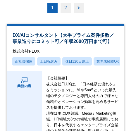
1
2
DX/AIコンサルタント【大手プライム案件多数／
事業造りにコミット可／年収2600万円まで可】
株式会社FLUX
正社員採用
土日祝休み
休日120日以上
業界未経験OK
月
【会社概要】
株式会社FLUXは、「日本経済に流れを」
業務内容
をミッションに、AIやSaaSといった最先
端のテクノロジーと専門人材の力で様々な
領域のオペレーション効率を高めるサービ
スを提供しております。
現在は主にDX領域、Media / Marketing領
域、HR領域の3つの領域で事業展開してお
り、日本を代表するエンタープライズ企業
様の本質的な課題解決に取り組んでいま