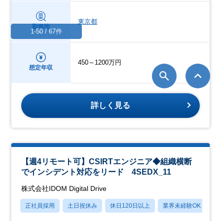
東京都
勤務地
1-50 / 67件
450～1200万円
想定年収
詳しく見る
【週4リモート可】CSIRTエンジニア◆組織横断
でインシデント対応をリード 4SEDX_11
株式会社IDOM Digital Drive
正社員採用
土日祝休み
休日120日以上
業界未経験OK
産