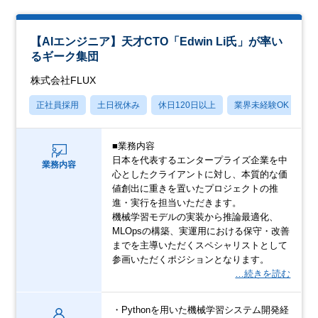
【AIエンジニア】天才CTO「Edwin Li氏」が率い
るギーク集団
株式会社FLUX
正社員採用
土日祝休み
休日120日以上
業界未経験OK
月
■業務内容
日本を代表するエンタープライズ企業を中
業務内容
心としたクライアントに対し、本質的な価
値創出に重きを置いたプロジェクトの推
進・実行を担当いただきます。
機械学習モデルの実装から推論最適化、
MLOpsの構築、実運用における保守・改善
までを主導いただくスペシャリストとして
参画いただくポジションとなります。
…続きを読む
・Pythonを用いた機械学習システム開発経