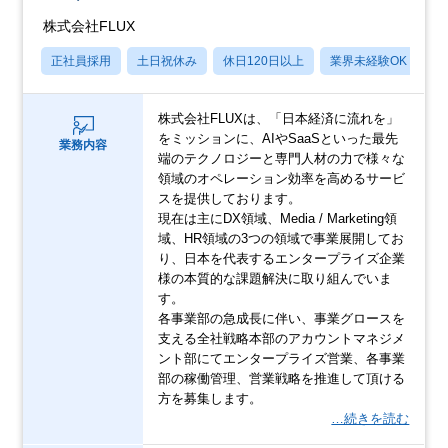
株式会社FLUX
正社員採用
土日祝休み
休日120日以上
業界未経験OK
月
株式会社FLUXは、「日本経済に流れを」
をミッションに、AIやSaaSといった最先
業務内容
端のテクノロジーと専門人材の力で様々な
領域のオペレーション効率を高めるサービ
スを提供しております。
現在は主にDX領域、Media / Marketing領
域、HR領域の3つの領域で事業展開してお
り、日本を代表するエンタープライズ企業
様の本質的な課題解決に取り組んでいま
す。
各事業部の急成長に伴い、事業グロースを
支える全社戦略本部のアカウントマネジメ
ント部にてエンタープライズ営業、各事業
部の稼働管理、営業戦略を推進して頂ける
方を募集します。
…続きを読む