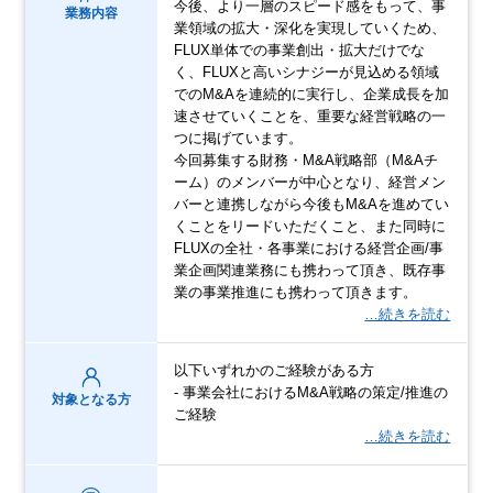
今後、より一層のスピード感をもって、事
業務内容
業領域の拡大・深化を実現していくため、
FLUX単体での事業創出・拡大だけでな
く、FLUXと高いシナジーが見込める領域
でのM&Aを連続的に実行し、企業成長を加
速させていくことを、重要な経営戦略の一
つに掲げています。
今回募集する財務・M&A戦略部（M&Aチ
ーム）のメンバーが中心となり、経営メン
バーと連携しながら今後もM&Aを進めてい
くことをリードいただくこと、また同時に
FLUXの全社・各事業における経営企画/事
業企画関連業務にも携わって頂き、既存事
業の事業推進にも携わって頂きます。
…続きを読む
以下いずれかのご経験がある方
- 事業会社におけるM&A戦略の策定/推進の
対象となる方
ご経験
…続きを読む