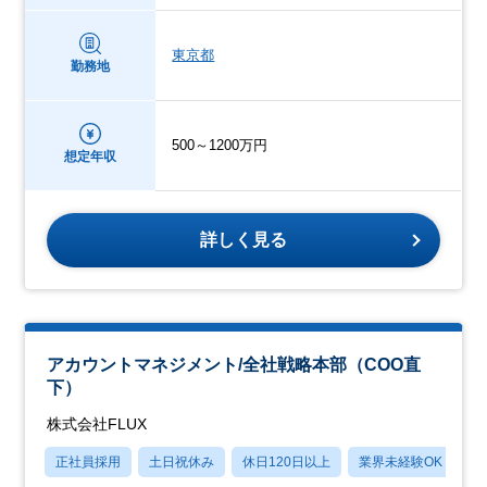
東京都
勤務地
500～1200万円
想定年収
詳しく見る
アカウントマネジメント/全社戦略本部（COO直
下）
株式会社FLUX
正社員採用
土日祝休み
休日120日以上
業界未経験OK
月