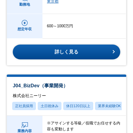
東京都
勤務地
600～1000万円
想定年収
詳しく見る
J04_BizDev（事業開発）
株式会社ニーリー
正社員採用
土日祝休み
休日120日以上
業界未経験OK
産
※アサインする等級／役職でお任せする内
容も変動します
業務内容