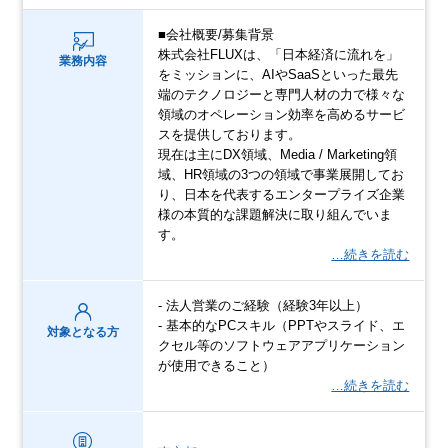
■会社概要/募集背景
株式会社FLUXは、「日本経済に流れを」
業務内容
をミッションに、AIやSaaSといった最先
端のテクノロジーと専門人材の力で様々な
領域のオペレーション効率を高めるサービ
スを提供しております。
現在は主にDX領域、Media / Marketing領
域、HR領域の3つの領域で事業展開してお
り、日本を代表するエンタープライズ企業
様の本質的な課題解決に取り組んでいま
す。
…続きを読む
- 法人営業のご経験（経験3年以上）
- 基本的なPCスキル（PPTやスライド、エ
対象となる方
クセル等のソフトウェアアプリケーション
が使用できること）
…続きを読む