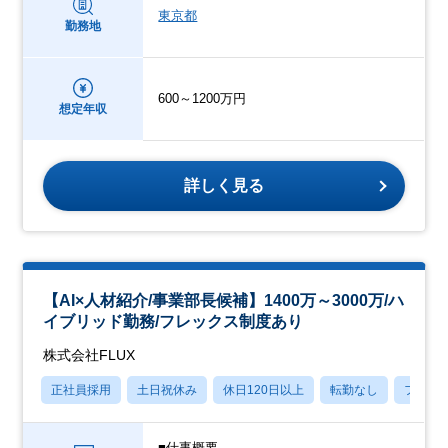
東京都
勤務地
600～1200万円
想定年収
詳しく見る
【AI×人材紹介/事業部長候補】1400万～3000万/ハ
イブリッド勤務/フレックス制度あり
株式会社FLUX
正社員採用
土日祝休み
休日120日以上
転勤なし
フレッ
■仕事概要