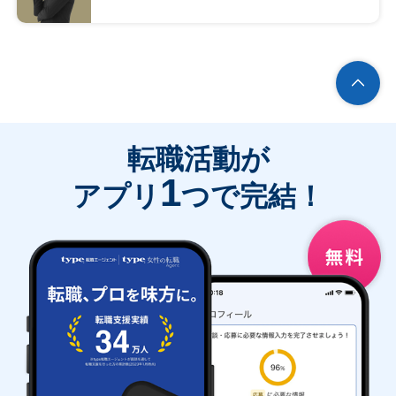
転職活動が
1
アプリ
つで完結！