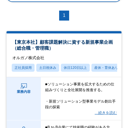
1
【東京本社】顧客課題解決に資する新規事業企画
（総合職・管理職）
オルガノ株式会社
正社員採用
土日祝休み
休日120日以上
産休・育休あり
■ソリューション事業を拡大するための仕
組みづくりと全社展開を推進する。
業務内容
・新規ソリューション型事業モデル創出手
段の探索
…続きを読む
■B to B企業にて技術職の経験がある方。