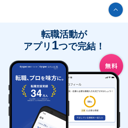
転職活動が
1
アプリ
つで完結！