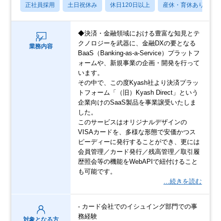
正社員採用
土日祝休み
休日120日以上
産休・育休あり
◆決済・金融領域における豊富な知見とテ
クノロジーを武器に、金融DXの要となる
業務内容
BaaS（Banking-as-a-Service）プラットフ
ォームや、新規事業の企画・開発を行って
います。
その中で、この度Kyash社より決済プラッ
トフォーム「（旧）Kyash Direct」という
企業向けのSaaS製品を事業譲受いたしま
した。
このサービスはオリジナルデザインの
VISAカードを、多様な形態で安価かつス
ピーディーに発行することができ、更には
会員管理／カード発行／残高管理／取引履
歴照会等の機能をWebAPIで紐付けること
も可能です。
…続きを読む
- カード会社でのイシュイング部門での事
務経験
対象となる方