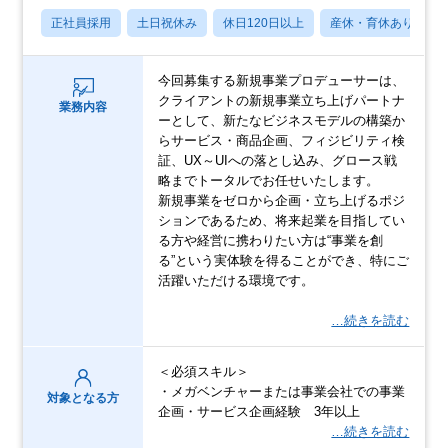
正社員採用
土日祝休み
休日120日以上
産休・育休あり
今回募集する新規事業プロデューサーは、
クライアントの新規事業立ち上げパートナ
業務内容
ーとして、新たなビジネスモデルの構築か
らサービス・商品企画、フィジビリティ検
証、UX～UIへの落とし込み、グロース戦
略までトータルでお任せいたします。
新規事業をゼロから企画・立ち上げるポジ
ションであるため、将来起業を目指してい
る方や経営に携わりたい方は“事業を創
る”という実体験を得ることができ、特にご
活躍いただける環境です。
…続きを読む
＜必須スキル＞
・メガベンチャーまたは事業会社での事業
対象となる方
企画・サービス企画経験 3年以上
…続きを読む