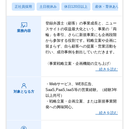
正社員採用
土日祝休み
休日120日以上
産休・育休あり
登録弁護士（顧客）の事業成長と、ニュー
スサイトの収益最大化という、事業の「両
業務内容
輪」を牽引、さらに新規事業にも企画段階
から参加する役割です。戦略立案や企画に
留まらず、自ら顧客への提案・営業活動を
行い、成功事例を創出していただきます。
〈事業戦略立案・企画機能の立ち上げ〉
…続きを読む
・Webサービス、WEB広告、
SaaS,PaaS,IaaS等の営業経験。（経験3年
対象となる方
以上尚可）
・戦略立案・企画立案、または新規事業開
発への興味関心。
…続きを読む