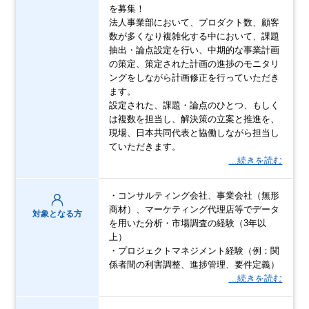
を募集！
法人事業部において、プロダクト数、顧客
数が多くなり複雑化する中において、課題
抽出・論点設定を行い、中期的な事業計画
の策定、策定された計画の進捗のモニタリ
ングをしながら計画修正を行っていただき
ます。
設定された、課題・論点のひとつ、もしく
は複数を担当し、解決策の立案と推進を、
現場、日本共同代表と協働しながら担当し
ていただきます。
…続きを読む
・コンサルティング会社、事業会社（無形
商材）、マーケティング代理店等でデータ
対象となる方
を用いた分析・市場調査の経験（3年以
上）
・プロジェクトマネジメント経験（例：関
係者間の利害調整、進捗管理、要件定義）
…続きを読む