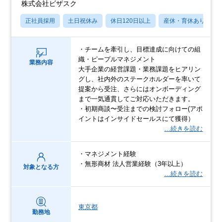
株式会社ビザスク
正社員採用
土日祝休み
休日120日以上
産休・育休あり
・チームを牽引し、目標達成に向けての組
織・ピープルマネジメント
業務内容
大手企業の経営課題・業務課題をヒアリン
グし、社内外のステークホルダーを率いて
提案から受注、さらにはオンボーディング
まで一気通貫してご対応いただきます。
・初期商談〜受注までの検討フォロー(アポ
イントはインサイドセールスにて獲得）
…続きを読む
・マネジメント経験
・無形商材 法人営業経験（3年以上）
対象となる方
…続きを読む
東京都
勤務地