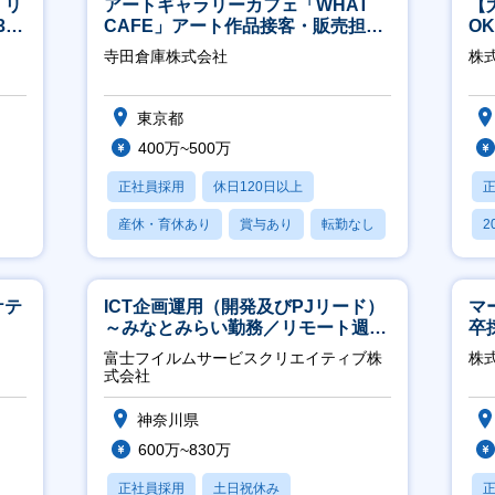
】リ
アートギャラリーカフェ「WHAT
【
40
CAFE」アート作品接客・販売担当
O
※アート領域未経験可
万
寺田倉庫株式会社
株式
東京都
400万~500万
正社員採用
休日120日以上
産休・育休あり
賞与あり
転勤なし
2
休
ケテ
ICT企画運用（開発及びPJリード）
マ
～みなとみらい勤務／リモート週
卒
2OK／業務改善～
ー
富士フイルムサービスクリエイティブ株
株
実
式会社
神奈川県
600万~830万
正社員採用
土日祝休み