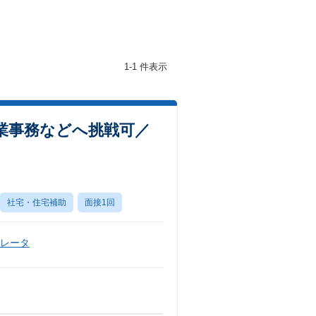
1-1 件表示
業事務などへ挑戦可／
社宅・住宅補助
面接1回
ペレータ