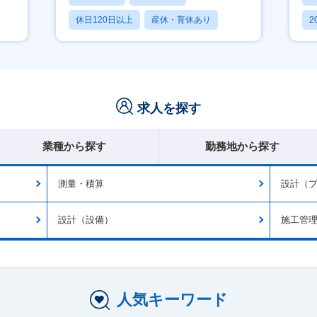
休日120日以上
産休・育休あり
2
月残業20時間以内
休
求人を探す
業種から探す
勤務地から探す
測量・積算
設計（
設計（設備）
施工管
人気キーワード