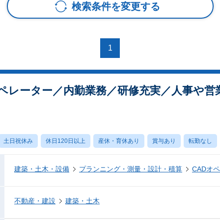
検索条件を変更する
1
オペレーター／内勤業務／研修充実／人事や営
土日祝休み
休日120日以上
産休・育休あり
賞与あり
転勤なし
建築・土木・設備
プランニング・測量・設計・積算
CADオ
不動産・建設
建築・土木