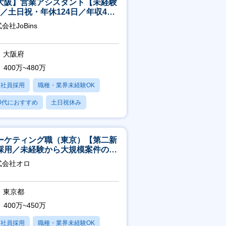
大阪】営業アシスタント【未経験
K／土日祝・年休124日／年収400
～／転勤なし】
会社JoBins
大阪府
400万~480万
正社員採用
職種・業界未経験OK
0代におすすめ
土日祝休み
日120日以上
ーケティング職（東京）【第二新
採用／未経験から大規模案件のマ
ケティングが経験できる／研修充
式会社オロ
】
東京都
400万~450万
正社員採用
職種・業界未経験OK