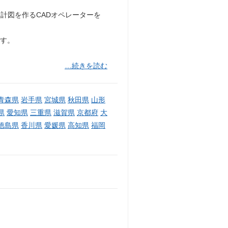
計図を作るCADオペレーターを
です。
…続きを読む
青森県
岩手県
宮城県
秋田県
山形
県
愛知県
三重県
滋賀県
京都府
大
徳島県
香川県
愛媛県
高知県
福岡