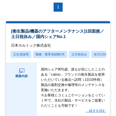
1
[衛生製品/機器のアフターメンテナンス]1回面接／
土日祝休み／国内シェアNo.1
日本カルミック株式会社
正社員採用
職種・業界未経験OK
土日祝休み
休日120日以上
国内シェア90%超、誰もが目にしたことの
ある「calmic」ブランドの衛生製品を使用
業務内容
いただいている拠点へ訪問（1日10件程）
製品の薬剤交換や修理等のメンテナンスを
実施いただきます。
※お客様とコミュニケーションをとってい
く中で、当社の製品・サービスをご提案い
ただくことも可能です！
…続きを読む