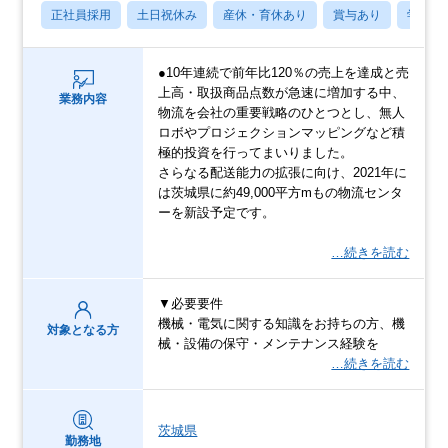
正社員採用
土日祝休み
産休・育休あり
賞与あり
学歴不
●10年連続で前年比120％の売上を達成と売
上高・取扱商品点数が急速に増加する中、
業務内容
物流を会社の重要戦略のひとつとし、無人
ロボやプロジェクションマッピングなど積
極的投資を行ってまいりました。
さらなる配送能力の拡張に向け、2021年に
は茨城県に約49,000平方mもの物流センタ
ーを新設予定です。
…続きを読む
▼必要要件
機械・電気に関する知識をお持ちの方、機
対象となる方
械・設備の保守・メンテナンス経験を
…続きを読む
茨城県
勤務地