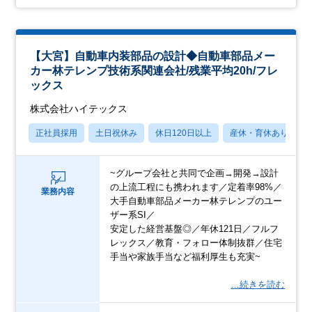
【大宮】自動車内装部品の設計◆自動車部品メー
カー林テレンプ技術系関連会社/残業平均20h/フレ
ックス
株式会社ハイテックス
正社員採用
土日祝休み
休日120日以上
産休・育休あり
~グループ会社と共同で企画→開発→設計
の上流工程にも携われます／定着率98%／
業務内容
大手自動車部品メーカー林テレンプのユー
ザー系SI／
安定した経営基盤◎／年休121日／フルフ
レックス／教育・フォロー体制抜群／住宅
手当や家族手当など福利厚生も充実~
…続きを読む