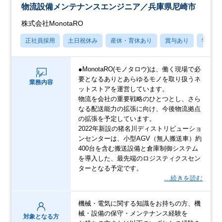
物流設備メンテナンスエンジニア／兵庫県尼崎市
株式会社MonotaRO
正社員採用
土日祝休み
産休・育休あり
賞与あり
学歴不
●MonotaRO(モノタロウ)は、働く現場で必
要となるありとあらゆるモノを取り扱うネ
業務内容
ットストアを運営しています。
物流を会社の重要戦略のひとつとし、さら
なる配送能力の拡張に向け、今後物流拠点
の拡張を予定しています。
2022年新設の猪名川ディストリビューショ
ンセンターは、小型AGV（無人搬送車）約
400台を含む搬送設備と倉庫制御システム
を導入した、最先端のロジスティクスセン
ターとなる予定です。
…続きを読む
機械・電気に関する知識をお持ちの方、機
械・設備の保守・メンテナンス経験を
対象となる方