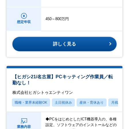
450～800万円
想定年収
詳しく見る
【ヒガシ21/名古屋】PCキッティング作業員／転
勤なし！
株式会社ヒガシトゥエンティワン
職種・業界未経験OK
土日祝休み
産休・育休あり
月残業20
◆PCをはじめとしたICT機器導入の、各種
設定、ソフトウェアのインストールなどの
業務内容