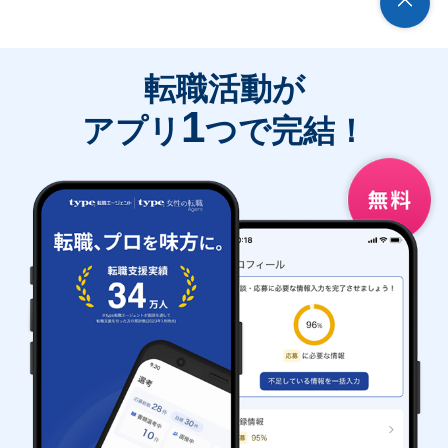
転職活動が
1
アプリ
つで完結！