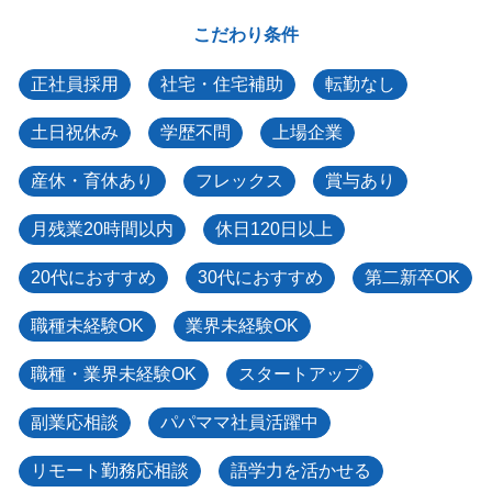
こだわり条件
正社員採用
社宅・住宅補助
転勤なし
土日祝休み
学歴不問
上場企業
産休・育休あり
フレックス
賞与あり
月残業20時間以内
休日120日以上
20代におすすめ
30代におすすめ
第二新卒OK
職種未経験OK
業界未経験OK
職種・業界未経験OK
スタートアップ
副業応相談
パパママ社員活躍中
リモート勤務応相談
語学力を活かせる