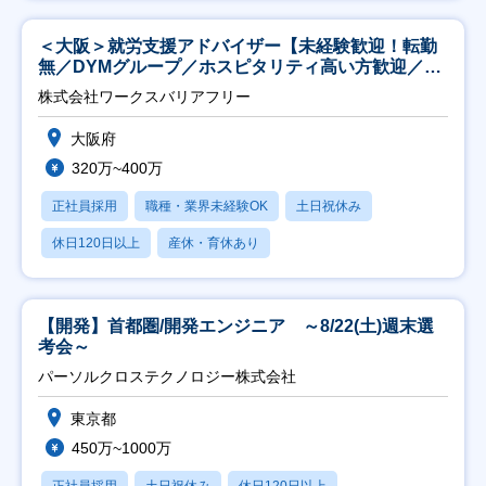
＜大阪＞就労支援アドバイザー【未経験歓迎！転勤
無／DYMグループ／ホスピタリティ高い方歓迎／土
日祝】
株式会社ワークスバリアフリー
大阪府
320万~400万
正社員採用
職種・業界未経験OK
土日祝休み
休日120日以上
産休・育休あり
【開発】首都圏/開発エンジニア ～8/22(土)週末選
考会～
パーソルクロステクノロジー株式会社
東京都
450万~1000万
正社員採用
土日祝休み
休日120日以上