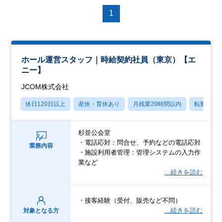
1
ホール運営スタッフ｜時給契約社員（東京）【エ
ニー】
JCOM株式会社
休日120日以上
産休・育休あり
月残業20時間以内
転勤なし
杉並公会堂
・電話応対：問合せ、予約などの電話応対
業務内容
・施設利用者管理：管理システムの入力作
業など
…続きを読む
・接客経験（受付、販売など不問）
…続きを読む
対象となる方