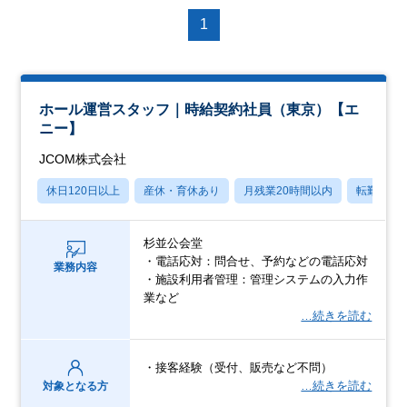
1
ホール運営スタッフ｜時給契約社員（東京）【エ
ニー】
JCOM株式会社
休日120日以上
産休・育休あり
月残業20時間以内
転勤なし
杉並公会堂
・電話応対：問合せ、予約などの電話応対
業務内容
・施設利用者管理：管理システムの入力作
業など
…続きを読む
・接客経験（受付、販売など不問）
…続きを読む
対象となる方